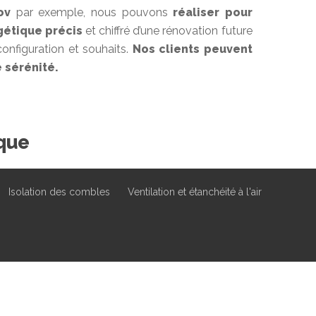
ov
par exemple, nous pouvons
réaliser pour
gétique précis
et chiffré d’une rénovation future
onfiguration et souhaits.
Nos clients peuvent
 sérénité.
que
Isolation des combles
Ventilation et étanchéité à l'air