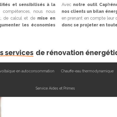
lifiés et sensibilisés à la
Avec
notre outil Cap’rén
compétences, nous nous
nos clients un bilan éner
, de calcul et de
mise en
en prenant en compte leur c
argumenter les économies
donc se projeter en toute
s services
de rénovation énergéti
voltaïque en autoconsommation
Chauffe-eau thermodynamique
Service Aides et Primes