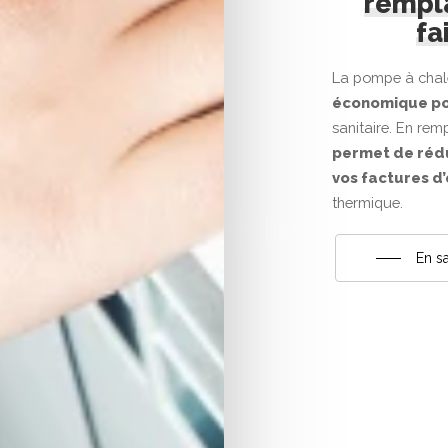
rempla
fa
La pompe à chale
économique pou
sanitaire. En rem
permet de réd
vos factures d
thermique.
En sa